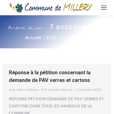
7 octobre 2022
Archives du jour :
Vous êtes ici :
Accueil
2022
octobre
07
Réponse à la pétition concernant la
demande de PAV verres et cartons
Avis
,
Informations
Par
Sandra Garcia
7 octobre 2022
REPONSE PETITION DEMANDE DE PAV VERRES ET
CARTONS DANS TOUS LES HAMEAUX DE LA
COMMUNE