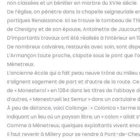
non classées et un bénitier en marbre du XVIIe siècle.
De l’église, on pénètre dans la chapelle seigneuriale 
portiques Renaissance. Ici se trouve le tombeau de Thi
de Chevigny et de son épouse, Antoinette de Jaucourt
D’importants travaux ont été réalisés à l’intérieur en 19
De nombreux calvaires, restaurés avec soin, sont dis
L’Armançon toute proche, clapote sous le pont que l’o
Ménetreux.
L’ancienne école qui a fait peau neuve trône au milieu 
s’alignent sagement de part et d’autre de la route. C
de « Monesterol » en 1284 dans les titres de l’abbaye 
d’autres, « Menestrueil lez Semur » dans un cartulaire d
À peu de distance, voici Collonge : « Colonica » terme i
indiquant un lieu où un paysan libre, un « colon » allait s’
Comme à Ménetreux, quelques exploitants vivent encor
Il faut revenir à Millery pour se rendre à Pont-de-Chev