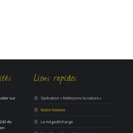
ités
Liens rapides
utier sur
Opération « Nettoyons la nature »
E
Notre histoire
1243 de
La mégadécharge
ion