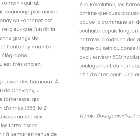
 romain » qui fut
À la Révolution, les ham
nt beaucoup plus ancien.
amène quelques discussio
ntenay ou Fontenet est
coupe la commune en deux
religieux que l’un dit la
souhaite depuis longtemp
ienne grange de
entrave la marche des af
t Fontenay » ou « Le
règne au sein du conseil 
Télégraphe.
avait environ 600 habitan
eu est très ancien,
soulagement du hameau d
afin d’opter pour l’une ou
ispersion des hameaux. À
au de Chevigny, «
 forteresse, qui
in d’année 1368, le 21
Nicole Bourgeois-Pucho
’Auxois, mande aux
les forteresses
enir à Semur en tenue de