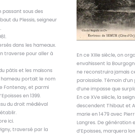
en passant sous des
baut du Plessis, seigneur
.
81.
persés dans les hameaux.
n traverse pour aller à
En ce XIIIe siècle, on org
envahissent la Bourgogne.
du pâtis et les maisons
ne reconstruira jamais ce
e hameau portait le nom
paroissiale. Témoin d’un 
de Fontenay, et parmi
d’une impasse que surpl
’Epoisses en 1399.
En ce XVe siècle, la sei
ssu du droit médiéval
descendent Thibaut et Ant
établir.
marie en 1479 avec Pierre
e ici.
Langres. De génération e
igny, traversé par la
d’Epoisses, marquera lo