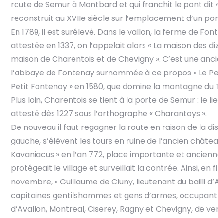
route de Semur à Montbard et qui franchit le pont dit «
reconstruit au XVIIe siècle sur l’emplacement d’un po
En 1789, il est surélevé. Dans le vallon, la ferme de Fo
attestée en 1337, on l’appelait alors « La maison des diz 
maison de Charentois et de Chevigny ». C’est une anc
l’abbaye de Fontenay surnommée à ce propos « Le Peti
Petit Fontenoy » en 1580, que domine la montagne du 
Plus loin, Charentois se tient à la porte de Semur : le li
attesté dès 1227 sous l’orthographe « Charantoys ».
De nouveau il faut regagner la route en raison de la d
gauche, s’élèvent les tours en ruine de l’ancien châte
Kavaniacus » en l’an 772, place importante et ancienne
protégeait le village et surveillait la contrée. Ainsi, en f
novembre, « Guillaume de Cluny, lieutenant du bailli d
capitaines gentilshommes et gens d’armes, occupant 
d’Avallon, Montreal, Ciserey, Ragny et Chevigny, de v