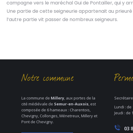
campagne vers le maréchal Gui de Pontailler, qui y arri
Une partie de cette seigneurie appartenait au prieur
l’autre partie vit passer de nombreux seigneurs.
Notre commune
Perma
La commune de
Millery
, aux portes de la
Secrétaire
cité médiévale de
Semur-en-Auxois
, est
Lundi : de
composée de 6 hameaux : Charentois,
Jeudi : de
Chevigny, Collonges, Ménetreux, Millery et
Pont de Chevigny.
03 8