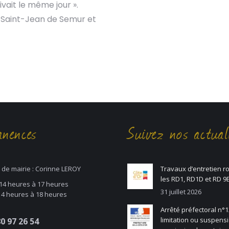
vait le même jour ».
é Saint-Jean de Semur et
nences
Suivez nos actual
 de mairie : Corinne LEROY
Travaux d’entretien ro
les RD1, RD1D et RD 9
 14 heures à 17 heures
31 juillet 2026
 14 heures à 18 heures
Arrêté préfectoral n°
limitation ou suspens
0 97 26 54