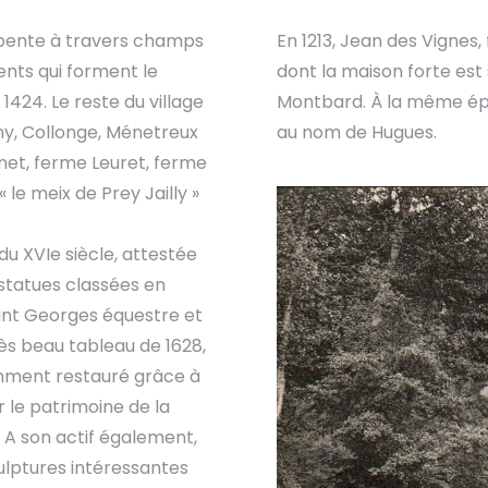
rpente à travers champs
En 1213, Jean des Vignes,
ments qui forment le
dont la maison forte est 
 1424. Le reste du village
Montbard. À la même épo
ny, Collonge, Ménetreux
au nom de Hugues.
net, ferme Leuret, ferme
le meix de Prey Jailly »
 du XVIe siècle, attestée
 statues classées en
saint Georges équestre et
rès beau tableau de 1628,
emment restauré grâce à
r le patrimoine de la
 A son actif également,
sculptures intéressantes