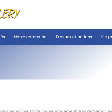
tés
Notre commune
Travaux et actions
Vie p
 dans les écoles maternelles et élémentaires de Semur-e