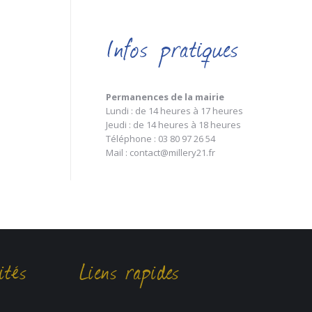
Infos pratiques
Permanences de la mairie
Lundi : de 14 heures à 17 heures
Jeudi : de 14 heures à 18 heures
Téléphone : 03 80 97 26 54
Mail : contact@millery21.fr
ités
Liens rapides