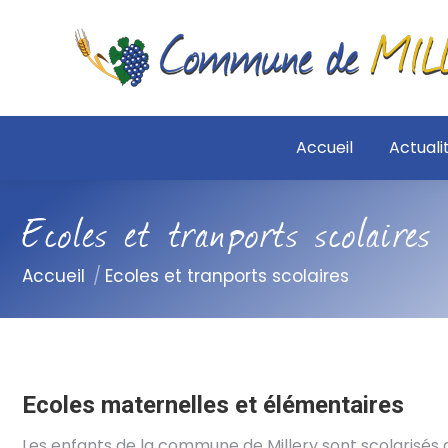
Accueil
Actuali
Ecoles et tranports scolaires
Vous êtes ici :
Accueil
Ecoles et tranports scolaires
Ecoles maternelles et élémentaires
Les enfants de la commune de Millery sont scolarisés