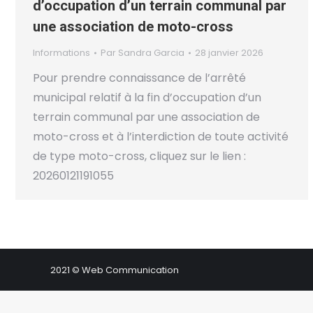
d’occupation d’un terrain communal par
une association de moto-cross
Informations
Par
Sandra Garcia
28 janvier 2026
Pour prendre connaissance de l’arrêté
municipal relatif à la fin d’occupation d’un
terrain communal par une association de
moto-cross et à l’interdiction de toute activité
de type moto-cross, cliquez sur le lien :
20260121191055
2021 © Web Communication