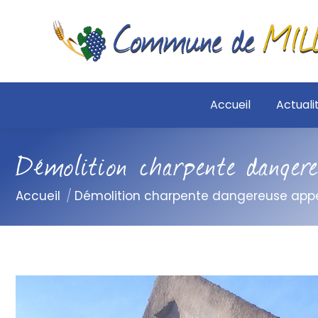
Accueil
Actuali
Démolition charpente danger
Vous êtes ici :
Accueil
Démolition charpente dangereuse app