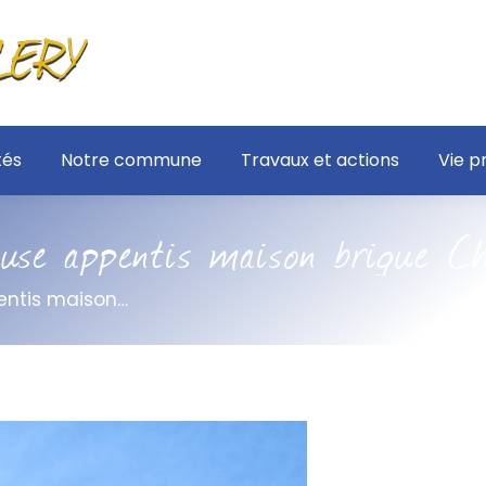
tés
Notre commune
Travaux et actions
Vie p
euse appentis maison brique C
entis maison…