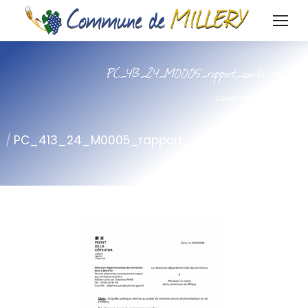
PC_413_24_M0005_rapport_conclus_et_avis_c
concernée par le projet
Vous êtes ici :
Accueil
PC_413_24_M0005_rapport_conclus_et_avis
concernée par le p